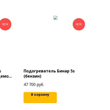
NEW
NEW
s
Подогреватель Бинар 5s
демом
(бензин)
47 700
руб.
В корзину