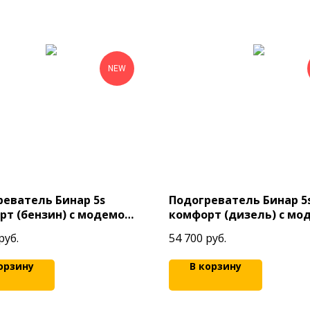
NEW
реватель Бинар 5s
Подогреватель Бинар 5
рт (бензин) с модемом
комфорт (дизель) с мо
M 2
SIMCOM 2
руб.
54 700
руб.
орзину
В корзину