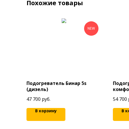
Похожие товары
NEW
Подогреватель Бинар 5s
Подог
(дизель)
комфо
SIMCO
47 700
руб.
54 700
В корзину
В к