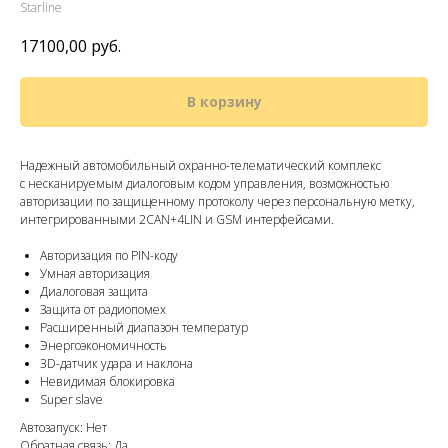
Starline
17100,00
руб.
В корзину
Надежный автомобильный охранно-телематический комплекс
с несканируемым диалоговым кодом управления, возможностью
авторизации по защищенному протоколу через персональную метку,
интегрированными 2CAN+4LIN и GSM интерфейсами.
Авторизация по PIN-коду
Умная авторизация
Диалоговая защита
Защита от радиопомех
Расширенный диапазон температур
Энергоэкономичность
3D-датчик удара и наклона
Невидимая блокировка
Super slave
Автозапуск: Нет
Обратная связь: Да