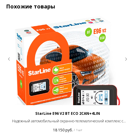
Похожие товары
StarLine E96 V2 BT ECO 2CAN+4LIN
Надежный автомобильный охранно-телематический комплекс с
интеллектуальным автозапуском.
и
18 150
руб.
/
1 шт