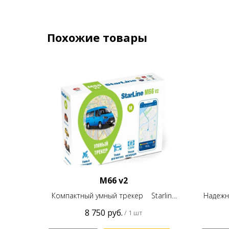
Похожие товары
M66 v2
Компактный умный трекер Starline
Надежн
M66 v2
те
8 750
руб.
/
1 шт
интел
вашего