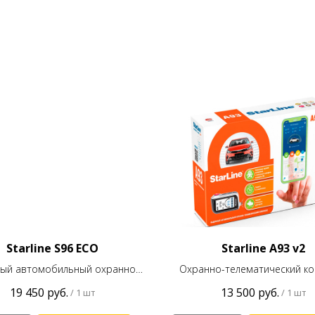
Starline S96 ECO
Starline A93 v2
ый автомобильный охранно-
Охранно-телематический ко
лематический комплекс с
Starline A93 v2 с интеллект
19 450
руб.
13 500
руб.
/
1 шт
/
1 шт
лектуальным автозапуском с
автозапуском
 смартфона Starline S96 ECO