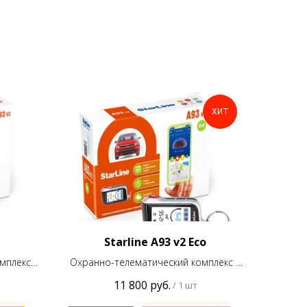
ХИТ
Starline A93 v2 Eco
мплекс
Охранно-телематический комплекс с
уальным
интеллектуальным автозапуском
11 800
руб.
/
1 шт
Starline A93 v2 Eco