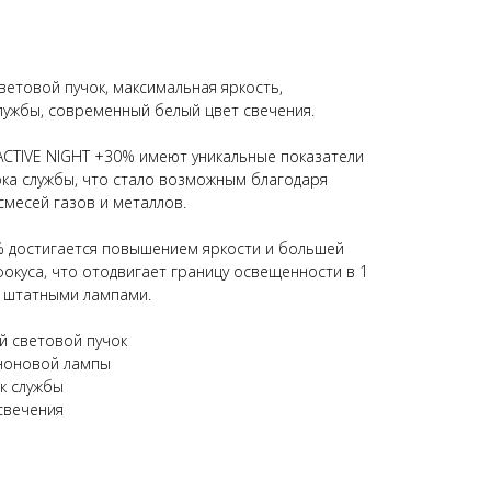
етовой пучок, максимальная яркость,
лужбы, современный белый цвет свечения.
CTIVE NIGHT +30% имеют уникальные показатели
рока службы, что стало возможным благодаря
месей газов и металлов.
% достигается повышением яркости и большей
фокуса, что отодвигает границу освещенности в 1
о штатными лампами.
й световой пучок
еноновой лампы
к службы
свечения