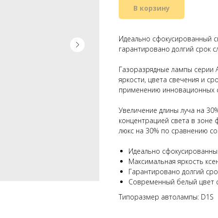
В корзину
Идеально сфокусированный св
гарантировано долгий срок с
Газоразрядные лампы серии A
яркости, цвета свечения и с
применению инновационных с
Увеличение длины луча на 30
концентрацией света в зоне 
люкс на 30% по сравнению с
Идеально сфокусированны
Максимальная яркость кс
Гарантировано долгий сро
Современный белый цвет 
Типоразмер автолампы: D1S