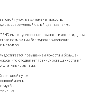
етовой пучок, максимальная яркость,
лужбы, современный белый цвет свечения.
REND имеют уникальные показатели яркости, цвета
о стало возможным благодаря применению
и металлов.
0% достигается повышением яркости и большей
фокуса, что отодвигает границу освещенности в 1
со штатными лампами.
й световой пучок
еноновой лампы
к службы
свечения