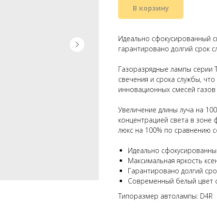
В корзину
Идеально сфокусированный св
гарантировано долгий срок с
Газоразрядные лампы серии T
свечения и срока службы, чт
инновационных смесей газов 
Увеличение длины луча на 10
концентрацией света в зоне 
люкс на 100% по сравнению 
Идеально сфокусированны
Максимальная яркость кс
Гарантировано долгий сро
Современный белый цвет 
Типоразмер автолампы: D4R