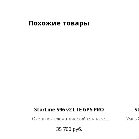
Похожие товары
StarLine S96 v2 LTE GPS PRO
S
Охранно-телематический комплекс
Умный
StarLine S96 v2 LTE GPS PRO
телема
35 700
руб.