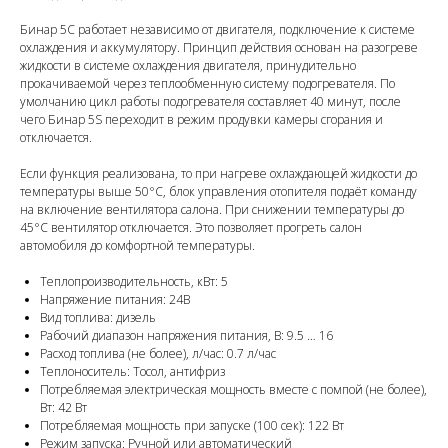
Бинар 5С работает независимо от двигателя, подключение к системе
охлаждения и аккумулятору. Принцип действия основан на разогреве
жидкости в системе охлаждения двигателя, принудительно
прокачиваемой через теплообменную систему подогревателя. По
умолчанию цикл работы подогревателя составляет 40 минут, после
чего Бинар 5S переходит в режим продувки камеры сгорания и
отключается.
Если функция реализована, то при нагреве охлаждающей жидкости до
температуры выше 50°С, блок управления отопителя подаёт команду
на включение вентилятора салона. При снижении температуры до
45°C вентилятор отключается. Это позволяет прогреть салон
автомобиля до комфортной температуры.
Теплопроизводительность, кВт: 5
Напряжение питания: 24В
Вид топлива: дизель
Рабочий диапазон напряжения питания, В: 9.5 … 16
Расход топлива (не более), л/час: 0.7 л/час
Теплоноситель: Тосол, антифриз
Потребляемая электрическая мощность вместе с помпой (не более),
Вт: 42 Вт
Потребляемая мощность при запуске (100 сек): 122 Вт
Режим запуска: Ручной или автоматический